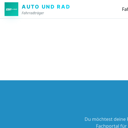
Zum Hauptinhalt springen
AUTO UND RAD
Fa
Fahrradträger
Du möchtest deine 
Fachportal für