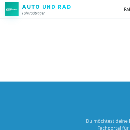
Zum Hauptinhalt springen
AUTO UND RAD
Fa
Fahrradträger
Du möchtest deine 
Fachportal für