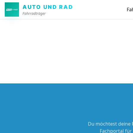
Zum Hauptinhalt springen
AUTO UND RAD
Fa
Fahrradträger
Du möchtest deine 
Fachportal für