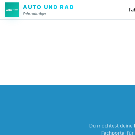
Zum Hauptinhalt springen
AUTO UND RAD
Fa
Fahrradträger
Du möchtest deine 
Fachportal für