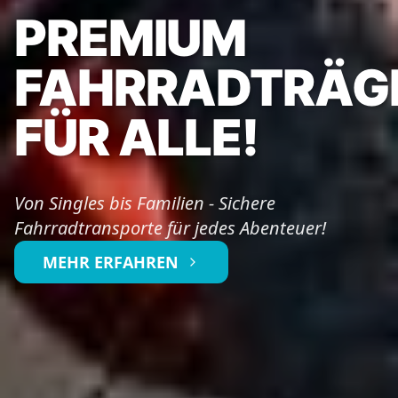
PREMIUM
FAHRRADTRÄG
FÜR ALLE!
Von Singles bis Familien - Sichere
Fahrradtransporte für jedes Abenteuer!
MEHR ERFAHREN